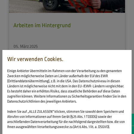
Arbeiten im Hintergrund
05. März 2025
Wir sind ständig auf den Strassen Leipzigs zu sehen,
Wir verwenden Cookies.
immer in den Bäumen und am Arbeiten an den
Einige Anbieter übermitteln im Rahmen von der Verarbeitung zu den genannten
Maschinen. Die Baumpflege und natürlich auch...
Zwecken möglicherweise Daten an Länder außerhalb der EU/ des EWR
(Drittlanddatenübermittlung), z.B. in die USA. Das Datenschutzniveau in diesen
Ländern ist möglicherweise nicht mit dem in den EU-/EWR-Ländern vergleichbar.
Es besteht daher ein erhöhtes Risiko, dass staatliche Behörden auf diese Daten
zugreifen können. Weitere Informationen zu Sicherheitsgarantien finden Sie in den
Datenschutzrichtlinien des jeweiligen Anbieters.
Indem Sie auf „ALLE ZULASSEN" klicken, stimmen Sie sowohl dem Speichern und
Abrufen von Informationen auf Ihrem Gerät (§ 25 Abs. 1 TDDDG) sowie der
0152
anschließenden Datenverarbeitung für die nachfolgend dargestellten bzw. die von
Ihnen ausgewählten Verarbeitungszwecke zu (Art 6 Abs. 1 lit. a. DSGVO).
E-Mai