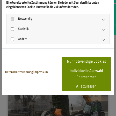
Eine bereits erteilte Zustimmung können Sie jederzeit über den links unten
eingeblendeten Cookie-Button für die Zukunft widerrufen.
Jetzt 
Notwendig
Jetzt 
Baumpflegearbeiten in der General-Olbricht-
Kaserne in Leipzig!
Statistik
Jetzt
Andere
31. Januar 2025
In den letzten beiden Wochen haben wir die Ehre
gehabt den Baumbestand in der General-Olbricht-
Nur notwendige Cookies
Kaserne in Leipzig zu pflegen.
Individuelle Auswahl
Datenschutzerklärung
|
Impressum
übernehmen
Alle zulassen